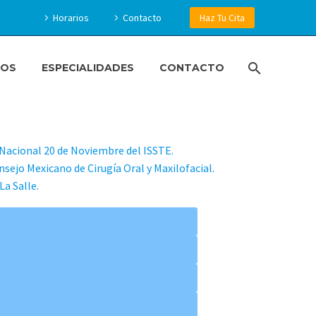
Horarios
Contacto
Haz Tu Cita
IOS
ESPECIALIDADES
CONTACTO
 FISCH
o Nacional 20 de Noviembre del ISSTE.
nsejo Mexicano de Cirugía Oral y Maxilofacial.
a Salle.