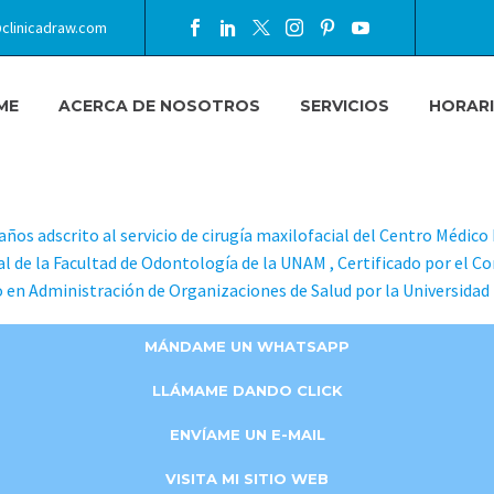
clinicadraw.com
ME
ACERCA DE NOSOTROS
SERVICIOS
HORAR
O WINTERGERST
años adscrito al servicio de cirugía maxilofacial del Centro Médic
al de la Facultad de Odontología de la UNAM , Certificado por el Co
 en Administración de Organizaciones de Salud por la Universidad L
MÁNDAME UN WHATSAPP
LLÁMAME DANDO CLICK
ENVÍAME UN E-MAIL
VISITA MI SITIO WEB