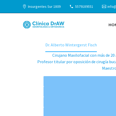
Insurgentes Sur 1809
5579189551
info@
HO
DR. ALBERT
Home
Dr. Alberto Wintergerst Fisch
Cirujano Maxilofacial con más de 20 
Profesor titular por oposición de cirugía buc
Maestro