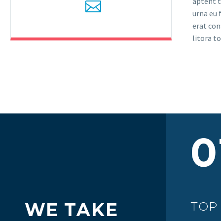
aptent t
urna eu 
erat con
litora t
0
WE TAKE
TOP 