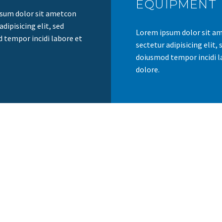
EQUIPMENT
sum dolor sit ametcon
adipisicing elit, sed
Lorem ipsum dolor sit a
 tempor incidi labore et
sectetur adipisicing elit, 
doiusmod tempor incidi l
dolore.