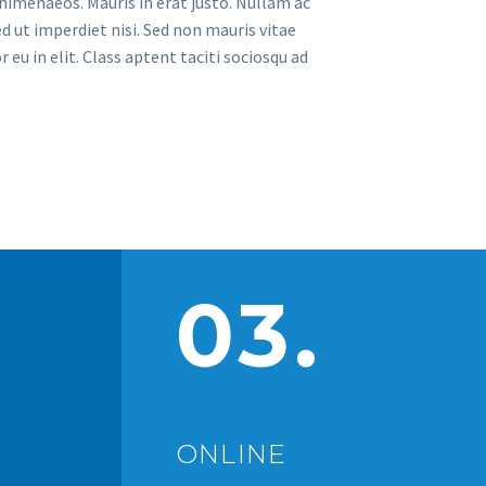
 himenaeos. Mauris in erat justo. Nullam ac
d ut imperdiet nisi. Sed non mauris vitae
 eu in elit. Class aptent taciti sociosqu ad
03.
ONLINE