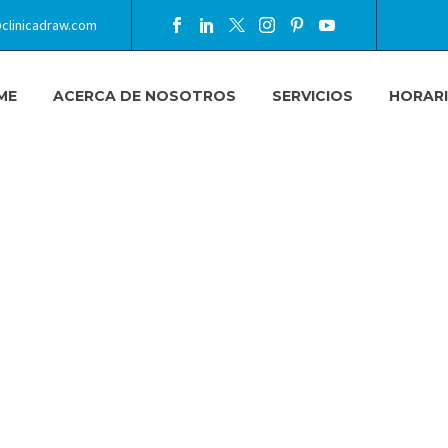
clinicadraw.com
ME
ACERCA DE NOSOTROS
SERVICIOS
HORAR
A ORTOGN