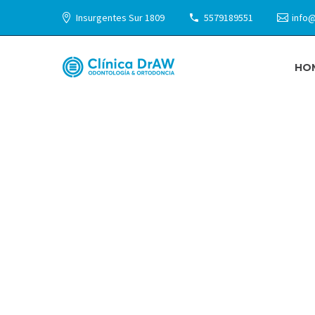
Insurgentes Sur 1809
5579189551
info@
HO
CIRUGÍ
Lorem ipsum dolor sit amet elit sed