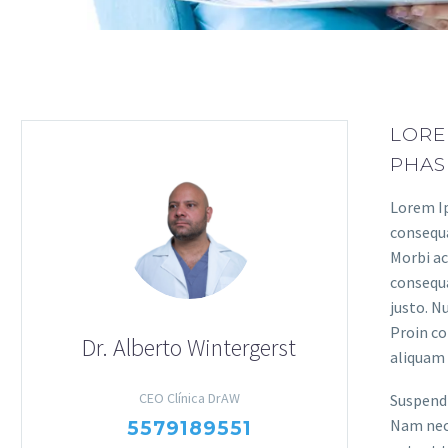
LORE
PHASE
Lorem Ip
consequa
Morbi ac
consequa
justo. N
Proin co
Dr. Alberto Wintergerst
aliquam 
CEO Clínica DrAW
Suspendi
Nam nec 
5579189551