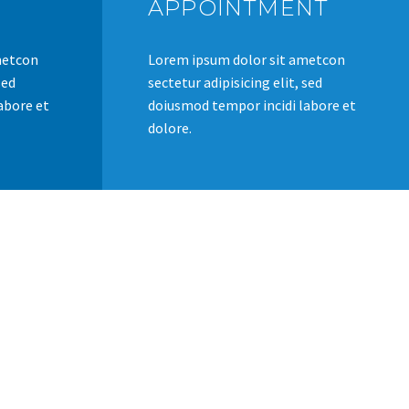
APPOINTMENT
metcon
Lorem ipsum dolor sit ametcon
sed
sectetur adipisicing elit, sed
abore et
doiusmod tempor incidi labore et
dolore.