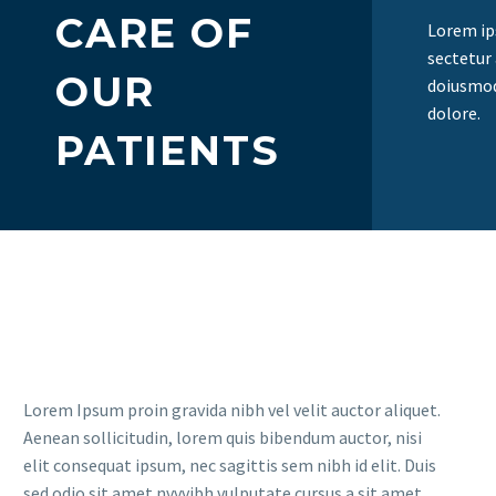
CARE OF
Lorem ip
sectetur 
OUR
doiusmod
dolore.
PATIENTS
Lorem Ipsum proin gravida nibh vel velit auctor aliquet.
Aenean sollicitudin, lorem quis bibendum auctor, nisi
elit consequat ipsum, nec sagittis sem nibh id elit. Duis
sed odio sit amet nvvvibh vulputate cursus a sit amet