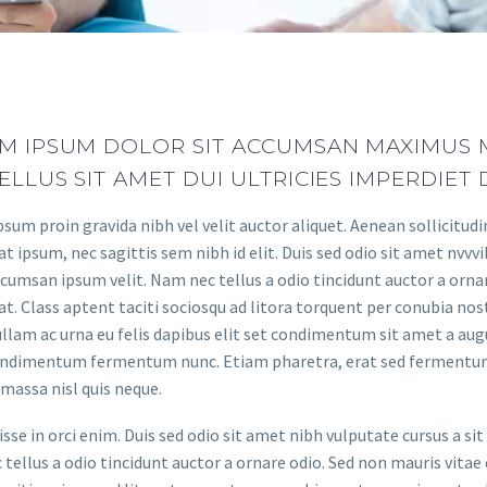
M IPSUM DOLOR SIT ACCUMSAN MAXIMUS M
LLUS SIT AMET DUI ULTRICIES IMPERDIET 
sum proin gravida nibh vel velit auctor aliquet. Aenean sollicitudi
t ipsum, nec sagittis sem nibh id elit. Duis sed odio sit amet nvvv
cumsan ipsum velit. Nam nec tellus a odio tincidunt auctor a ornar
t. Class aptent taciti sociosqu ad litora torquent per conubia nos
ullam ac urna eu felis dapibus elit set condimentum sit amet a augu
ndimentum fermentum nunc. Etiam pharetra, erat sed fermentum 
massa nisl quis neque.
sse in orci enim. Duis sed odio sit amet nibh vulputate cursus a s
tellus a odio tincidunt auctor a ornare odio. Sed non mauris vitae e