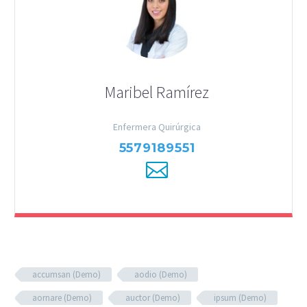
Maribel Ramírez
Enfermera Quirúrgica
5579189551
accumsan (Demo)
aodio (Demo)
aornare (Demo)
auctor (Demo)
ipsum (Demo)