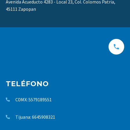
Avenida Acueducto 4283 - Local 23, Col. Colomos Patria,
45111 Zapopan
TELÉFONO
CDMX: 5579189551
Tijuana: 6645908321