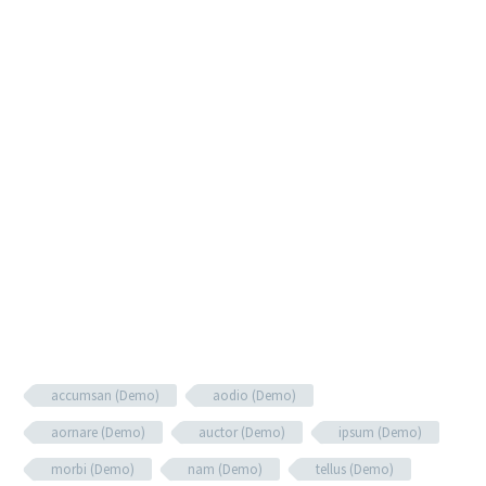
accumsan (Demo)
aodio (Demo)
aornare (Demo)
auctor (Demo)
ipsum (Demo)
morbi (Demo)
nam (Demo)
tellus (Demo)